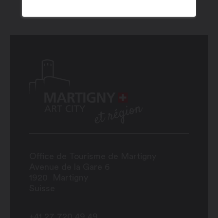
Office de Tourisme de Martigny
Avenue de la Gare 6
1920
Martigny
Suisse
+41 27 720 49 49