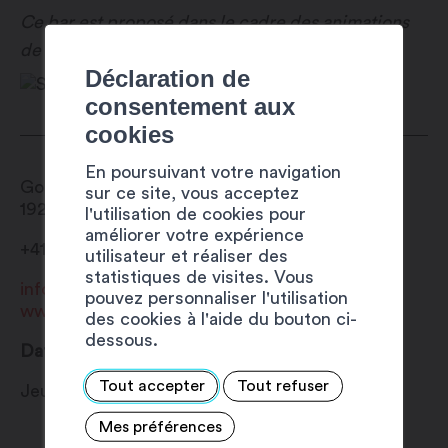
Ce bar est proposé dans le cadre des animations
de
L’Aprèm’ aux Gouilles
!
Déclaration de
consentement aux
cookies
En poursuivant votre navigation
Gouilles du Rosel
sur ce site, vous acceptez
1920
Martigny
l'utilisation de cookies pour
améliorer votre expérience
+41 27 720 49 49
utilisateur et réaliser des
statistiques de visites. Vous
info@martigny.com
pouvez personnaliser l'utilisation
www.festivete.ch
des cookies à l'aide du bouton ci-
dessous.
Date
Tout accepter
Tout refuser
Jeudi 27 juillet au dimanche 6 août 2023
Mes préférences