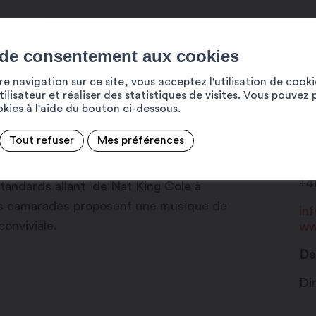
 de consentement aux cookies
r finir sur la petite scène
e navigation sur ce site, vous acceptez l'utilisation de cook
ilisateur et réaliser des statistiques de visites. Vous pouvez 
ookies à l'aide du bouton ci-dessous.
Pl
e de standards allant du Jive, Rock,
Tout refuser
Mes préférences
19
e toute personnelle et originale.
+4
standards allant de Nat King Cole à
Ces camarades proposent une musique de
in
conviviale.
ww
Da
Di