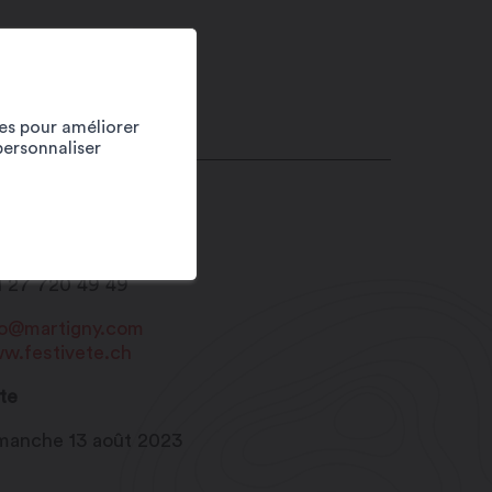
ies pour améliorer
personnaliser
ace Centrale
20
Martigny
1 27 720 49 49
fo@martigny.com
w.festivete.ch
te
manche 13 août 2023