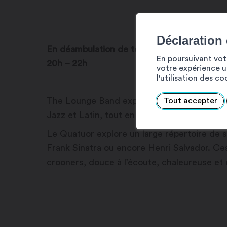
Déclaration
En déambulation de terrasse en terrasse pou
En poursuivant votr
20h – 22h
votre expérience ut
l'utilisation des c
The Lounge Band explore un large répertoir
Tout accepter
Jazz et Latin, tout en y apportant une touch
Le Quatuor explore un large répertoire de 
Frank Sinatra ou encore Henri Salvador. 
crooners, douce à l’écoute, chaleureuse et 