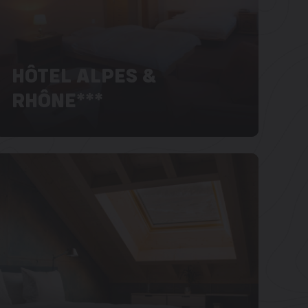
HÔTEL ALPES &
RHÔNE***