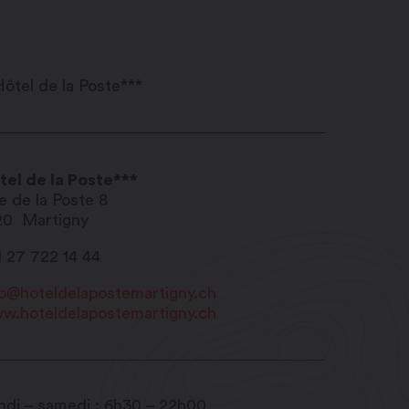
tel de la Poste***
e de la Poste 8
20
Martigny
1 27 722 14 44
fo@hoteldelapostemartigny.ch
w.hoteldelapostemartigny.ch
ndi – samedi : 6h30 – 22h00