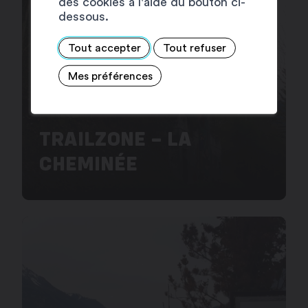
des cookies à l'aide du bouton ci-
dessous.
Tout accepter
Tout refuser
Mes préférences
TRAILZONE – LA
CHEMINÉE