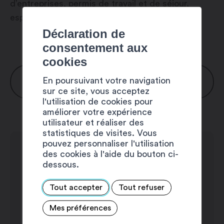
d’entreprises, permis de travail et de séjour,
espace de coworking.
Déclaration de
consentement aux
cookies
HORAIRES
En poursuivant votre navigation
sur ce site, vous acceptez
l'utilisation de cookies pour
Lundi : 8h30 – 12h00 / 13h30 – 16h30
améliorer votre expérience
utilisateur et réaliser des
Mardi : 8h30 – 12h00 / 13h30 – 16h30
statistiques de visites. Vous
pouvez personnaliser l'utilisation
Mercredi : 8h30 – 12h00 / 13h30 –
des cookies à l'aide du bouton ci-
16h30
dessous.
Jeudi : 8h30 – 12h00 / 13h30 – 16h30
Tout accepter
Tout refuser
Vendredi : 8h30 – 12h00 / 13h30 –
Mes préférences
16h30