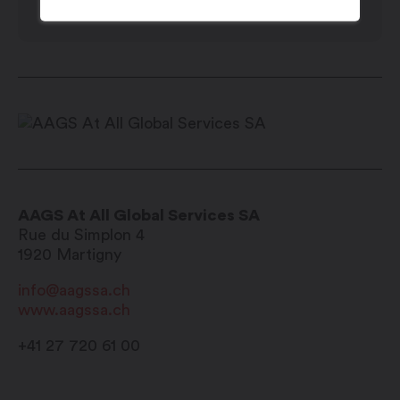
Samedi : fermé
Dimanche : fermé
AAGS At All Global Services SA
Rue du Simplon 4
1920
Martigny
info@aagssa.ch
www.aagssa.ch
+41 27 720 61 00