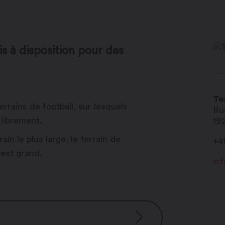
is à disposition pour des
Te
errains de football, sur lesquels
Ru
 librement.
19
in le plus large, le terrain de
+4
 est grand.
in