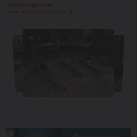
info@martigny.com
www.zurichparcoursvita.ch