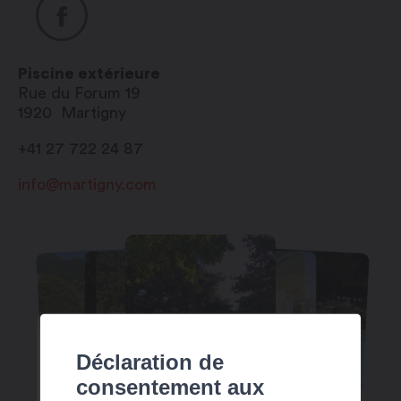
Piscine extérieure
Rue du Forum 19
1920
Martigny
+41 27 722 24 87
info@martigny.com
Déclaration de
consentement aux