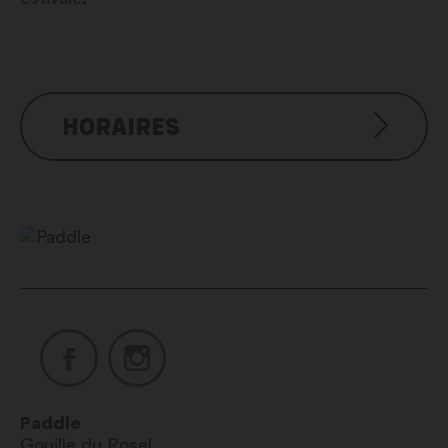
HORAIRES
Lundi : fermé
Mardi : 09h00 – 12h00 / 14h00 –
18h30
Mercredi : 09h00 – 12h00 / 14h00
– 18h30
Jeudi : 09h00 – 12h00 / 14h00 –
18h30
Vendredi : 09h00 – 12h00 / 14h00
– 18h30
Samedi : 10h00 – 17h00
Paddle
Gouille du Rosel