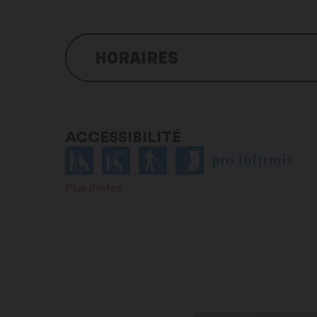
HORAIRES
De septembre à fin juin
Lundi : fermé
ACCESSIBILITÉ
Mardi : 13h30 – 17h00
Mercredi : 13h30 – 17h00
Jeudi : 13h30 – 17h00
Plus d'infos
Vendredi : fermé
Samedi : 13h30 – 17h00
Dimanche : 13h30 – 17h00
De juillet à fin août
Lundi : fermé
Mardi : 13h30 – 17h00