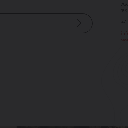
Av.
19
+4
in
ww