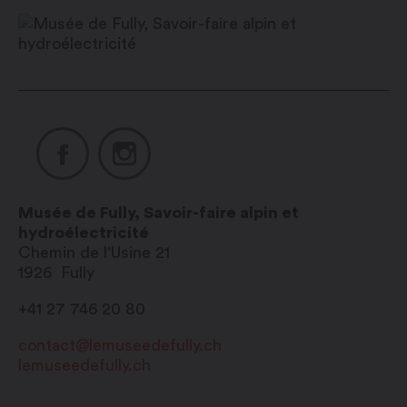
Fully Tourisme.
Ouverture hebdomadaire :
le mercredi
de 14h à 17h. Autres jours sur demande.
Musée de Fully, Savoir-faire alpin et
hydroélectricité
Chemin de l'Usine 21
1926
Fully
+41 27 746 20 80
contact@lemuseedefully.ch
lemuseedefully.ch