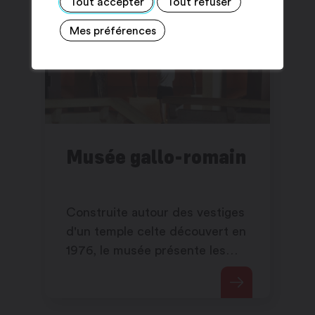
Tout accepter
Tout refuser
Mes préférences
Musée gallo-romain
Construite autour des vestiges
d'un temple celte découvert en
1976, le musée présente les
principales trouvailles
archéologiques faites à
Martigny.