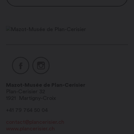
Tous les samedis de mai à
septembre : 17h00 – 19h00
En dehors de cet horaire, sur
réservation
Mazot-Musée de Plan-Cerisier
Plan-Cerisier 32
1921
Martigny-Croix
+41 79 764 50 04
contact@plancerisier.ch
www.plancerisier.ch