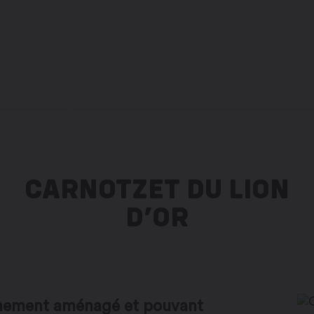
vers le site administratif de la ville
FR
CARNOTZET DU LION
D’OR
chement aménagé et pouvant