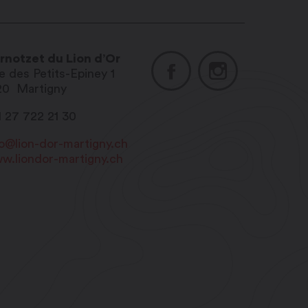
rnotzet du Lion d’Or
e des Petits-Epiney 1
20
Martigny
1 27 722 21 30
fo@lion-dor-martigny.ch
w.liondor-martigny.ch