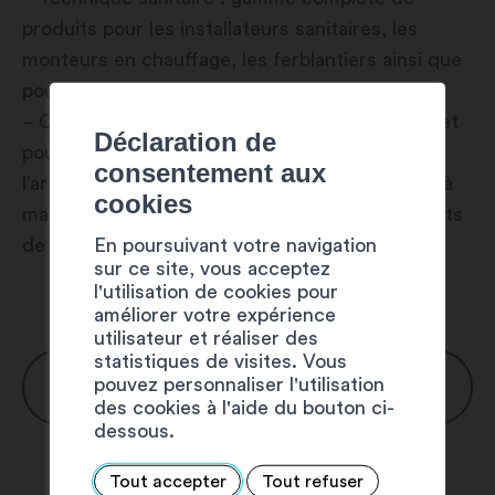
produits pour les installateurs sanitaires, les
monteurs en chauffage, les ferblantiers ainsi que
pour les travaux de fouille.
– Outillage et quincaillerie : assortiment complet
Déclaration de
pour les professions de la construction et de
consentement aux
l’artisanat ainsi que pour les particuliers (outils à
cookies
main et électriques, technique de fixation, habits
En poursuivant votre navigation
de travail, ferrements, jardins, etc…)
sur ce site, vous acceptez
l'utilisation de cookies pour
améliorer votre expérience
utilisateur et réaliser des
statistiques de visites. Vous
HORAIRES
pouvez personnaliser l'utilisation
des cookies à l'aide du bouton ci-
dessous.
Décembre à février:
Tout accepter
Tout refuser
Lundi : 7h30 – 12h00 / 13h00 – 17h30