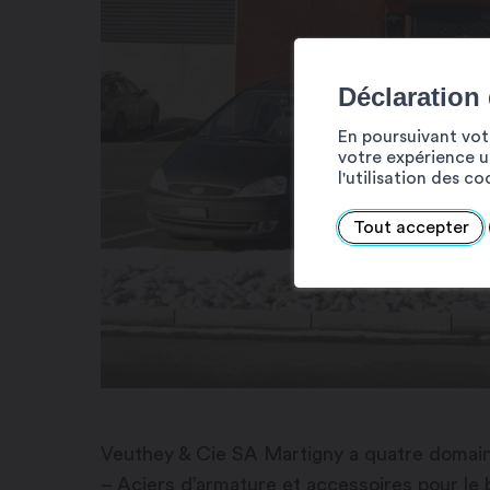
Déclaration
En poursuivant votr
votre expérience ut
l'utilisation des c
Tout accepter
Veuthey & Cie SA Martigny a quatre domaine
– Aciers d’armature et accessoires pour le