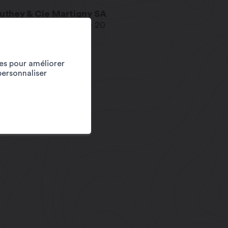
uthey & Cie Martigny SA
e de l'Ancienne-Pointe 20
20
Martigny
fo@veuthey.com
ies pour améliorer
w.veuthey.com
personnaliser
1 27 720 45 00