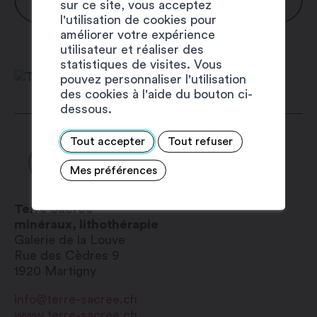
sur ce site, vous acceptez
l'utilisation de cookies pour
améliorer votre expérience
Lundi : fermé
utilisateur et réaliser des
Mardi : fermé
statistiques de visites. Vous
pouvez personnaliser l'utilisation
Mercredi : 14h00 – 18h30
des cookies à l'aide du bouton ci-
Jeudi : 14h00 – 18h30
dessous.
Vendredi : 10h00 – 12h00 / 14h00 –
18h30
Tout accepter
Tout refuser
Samedi : 10h00 – 12h00 / 14h00 – 18h30
Mes préférences
Dimanche : fermé
Terre Sacrée
minéraux, lithothérapie
Galerie de la Louve
Rue des Cèdres 9
1920
Martigny
info@terre-sacree.ch
www.terre-sacree.ch