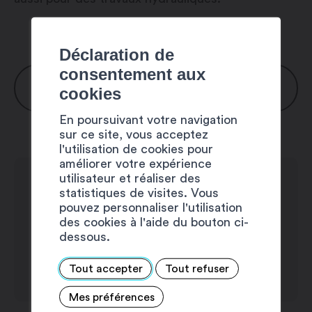
Déclaration de
consentement aux
HORAIRES
cookies
En poursuivant votre navigation
Lundi : 7h30 – 12h00 / 13h00 – 18h00
sur ce site, vous acceptez
Mardi : 7h30 – 12h00 / 13h00 – 18h00
l'utilisation de cookies pour
améliorer votre expérience
Mercredi : 7h30 – 12h00 / 13h00 –
utilisateur et réaliser des
18h00
statistiques de visites. Vous
Jeudi : 7h30 – 12h00 / 13h00 – 18h00
pouvez personnaliser l'utilisation
des cookies à l'aide du bouton ci-
Vendredi : 7h30 – 12h00 / 13h00 –
dessous.
18h00
Samedi : 8h00 – 11h45
Tout accepter
Tout refuser
Dimanche : fermé
Mes préférences