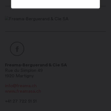
Freama-Berguerand & Cie SA
Rue du Simplon 49
1920
Martigny
info@freama.ch
www.freamasa.ch
+41 27 722 51 51