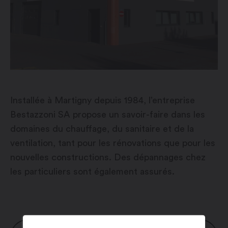
Installée à Martigny depuis 1984, l’entreprise
Bestazzoni SA propose un savoir-faire dans les
domaines du chauffage, du sanitaire et de la
ventilation, tant pour les rénovations que pour les
nouvelles constructions. Des dépannages chez
les particuliers sont également assurés.