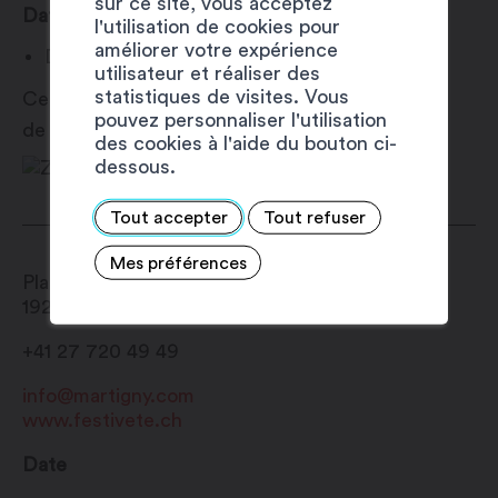
sur ce site, vous acceptez
Date
l'utilisation de cookies pour
améliorer votre expérience
Dimanche 9 août 2026
utilisateur et réaliser des
statistiques de visites. Vous
Ces activités sont proposées dans le cadre
pouvez personnaliser l'utilisation
de
Martigny Est Dans La Place
!
des cookies à l'aide du bouton ci-
dessous.
Tout accepter
Tout refuser
Mes préférences
Place du Manoir
1920
Martigny
+41 27 720 49 49
info@martigny.com
www.festivete.ch
Date