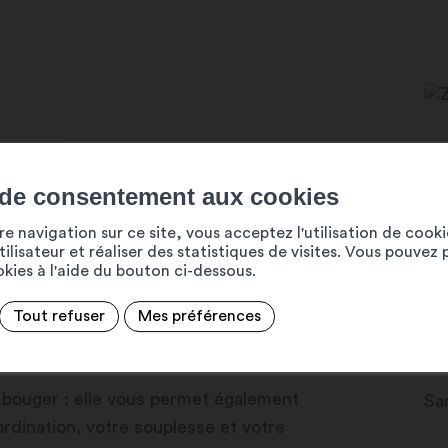
aret !
 de consentement aux cookies
Pl
umba, sera l’animatrice de nos séances
19
e navigation sur ce site, vous acceptez l'utilisation de cook
re pour des sessions gratuites sur la
ilisateur et réaliser des statistiques de visites. Vous pouvez 
+4
ookies à l'aide du bouton ci-dessous.
In
Tout refuser
Mes préférences
ww
Da
 bouger : elle vous permet également
Sa
ordination, votre souplesse et votre