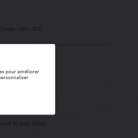
ace Centrale
20
Martigny
ies pour améliorer
personnaliser
1 27 720 49 49
fo@martigny.com
w.festivete.ch
te
medi 10 août 2024