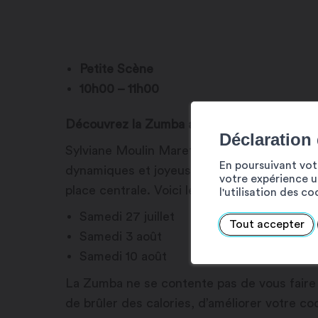
Petite Scène
10h00 – 11h00
Découvrez la Zumba avec Sylviane Moulin M
Déclaration
Sylviane Moulin Maret, passionnée par la Z
En poursuivant votr
dynamiques et joyeuses. Venez nous rejoind
votre expérience ut
place centrale. Voici les dates à retenir :
l'utilisation des c
Samedi 27 juillet
Tout accepter
Samedi 3 août
Samedi 10 août
La Zumba ne se contente pas de vous faire
de brûler des calories, d’améliorer votre co