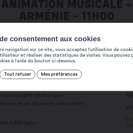
ANIMATION MUSICALE –
ARMÉNIE – 11H00
 de consentement aux cookies
e navigation sur ce site, vous acceptez l'utilisation de cook
ux sonorités arméniennes est
ilisateur et réaliser des statistiques de visites. Vous pouvez 
ookies à l'aide du bouton ci-dessous.
Tout refuser
Mes préférences
ublic est invité à profiter du soleil, de
Ru
tout accompagné de musique
19
étendre et de découvrir une culture
+4
in
ale à Martigny.
fif