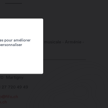
ies pour améliorer
personnaliser
e du Forum 19
20
Martigny
1 27 720 49 49
fo@fifo.ch
o.ch