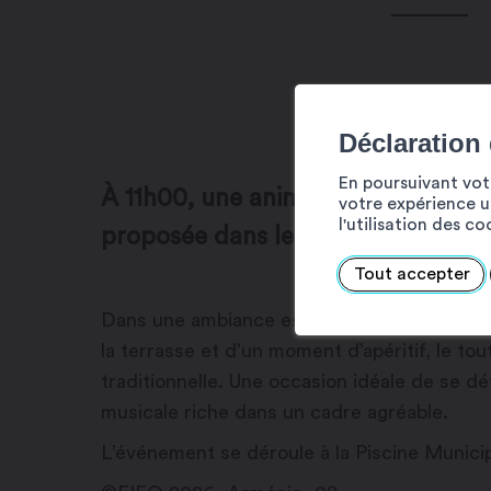
Déclaration
En poursuivant votr
À 11h00, une animation musicale a
votre expérience ut
l'utilisation des c
proposée dans le cadre du FIFO.
Tout accepter
Dans une ambiance estivale et conviviale, le p
la terrasse et d’un moment d’apéritif, le 
traditionnelle. Une occasion idéale de se d
musicale riche dans un cadre agréable.
L’événement se déroule à la Piscine Municip