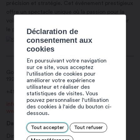
précision et stratégie. Cet événement prestigieux
offre un spectacle unique où la passion pour la
voile et l’adrénaline des courses se marient pour
le plaisir des compétiteurs et des spectateurs.
Déclaration de
consentement aux
cookies
En poursuivant votre navigation
sur ce site, vous acceptez
Gouilles du Rosel
l'utilisation de cookies pour
1920
Martigny
améliorer votre expérience
utilisateur et réaliser des
+41 27 720 49 49
statistiques de visites. Vous
pouvez personnaliser l'utilisation
info@martigny.com
des cookies à l'aide du bouton ci-
www.festivete.ch
dessous.
Date
Tout accepter
Tout refuser
Dimanche 23 juillet 2023