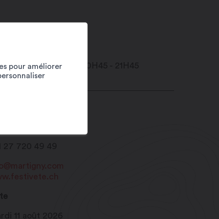
ies pour améliorer
personnaliser
ace Centrale
20
Martigny
1 27 720 49 49
fo@martigny.com
w.festivete.ch
te
rdi 11 août 2026