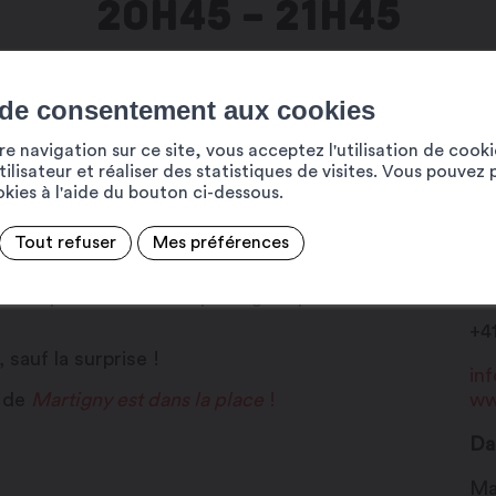
20H45 – 21H45
 de consentement aux cookies
e navigation sur ce site, vous acceptez l'utilisation de cook
ilisateur et réaliser des statistiques de visites. Vous pouvez 
ookies à l'aide du bouton ci-dessous.
Tout refuser
Mes préférences
ce que vous croyez voir !
Pl
19
ns un spectacle où chaque regard peut
+4
sauf la surprise !
in
e de
Martigny est dans la place
!
ww
Da
Ma