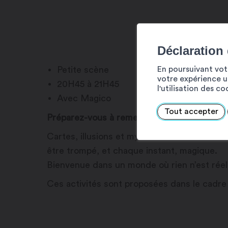
Déclaration
En poursuivant votr
Petite scène
votre expérience ut
20H45 à 21H45
l'utilisation des c
Avec Magico
Tout accepter
Préparez-vous à remettre en question tout 
Cartes, illusions et mystères se mêlent da
être trompé, et chaque instant, magique.
Bienvenue dans un monde où rien n’est réel, 
Ces activités sont proposées dans le cadr