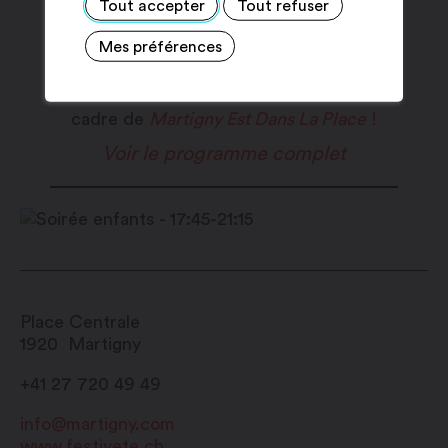
Tout accepter
Tout refuser
Mes préférences
Ces activités sont proposées dans le
cadre de
Martigny Est Dans La Place
!
Voir le programme complet
Place Centrale
1920
Martigny
+41 27 720 49 49
info@martigny.com
www.festivete.ch