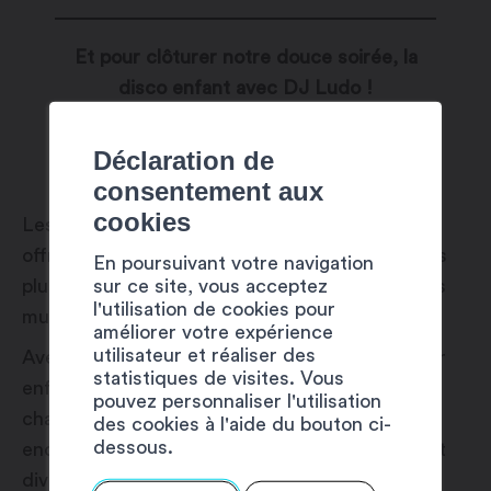
Et pour clôturer notre douce soirée, la
disco enfant avec DJ Ludo !
20:30 – 21:15
Déclaration de
consentement aux
cookies
Les disco pour enfants animées par DJ Ludo
offrent une expérience festive et ludique où les
En poursuivant votre navigation
sur ce site, vous acceptez
plus jeunes peuvent danser et s’amuser sur des
l'utilisation de cookies pour
musiques entraînantes adaptées à leur âge.
améliorer votre expérience
utilisateur et réaliser des
Avec DJ Ludo aux commandes, les discos pour
statistiques de visites. Vous
enfants sont remplies de jeux de lumières, de
pouvez personnaliser l'utilisation
chansons populaires et de moments de danse
des cookies à l'aide du bouton ci-
dessous.
endiablés, créant ainsi une ambiance joyeuse et
divertissante pour les petits fêtards.