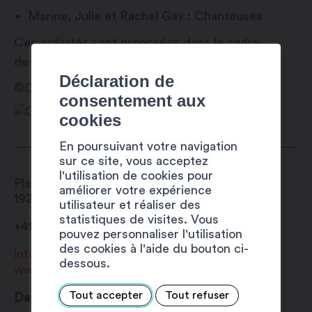
Marine, Julie et Rachel Gay : Chanteuses
Ces activités sont proposées dans le cadre
de
Martigny Est Dans La Place
!
Déclaration de
©ONIBI
consentement aux
cookies
En poursuivant votre navigation
sur ce site, vous acceptez
l'utilisation de cookies pour
Place Centrale
améliorer votre expérience
1920
Martigny
utilisateur et réaliser des
statistiques de visites. Vous
+41 27 720 49 49
pouvez personnaliser l'utilisation
des cookies à l'aide du bouton ci-
info@martigny.com
dessous.
www.festivete.ch
Tout accepter
Tout refuser
Date