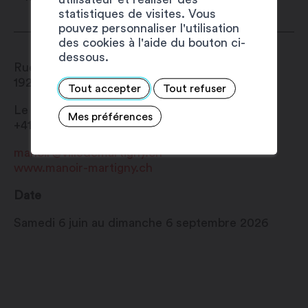
statistiques de visites. Vous
pouvez personnaliser l'utilisation
des cookies à l'aide du bouton ci-
dessous.
Rue du Manoir 3
1920
Martigny
Tout accepter
Tout refuser
Le Manoir de la Ville de Martigny
Mes préférences
+41 27 721 22 30
manoir@villedemartigny.ch
www.manoir-martigny.ch
Date
Samedi 6 juin au dimanche 6 septembre 2026