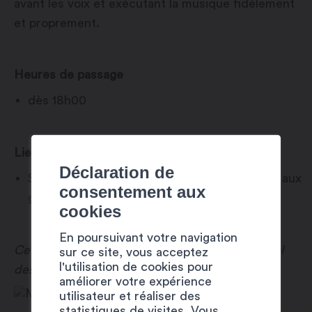
avant les voix et exécutant la musique fidèlement
et proprement.
Heures de passage
dès 18h00
Lieu
Déclaration de
Sur la terrasse du Restaurant « Le Marché » aux
consentement aux
gouilles du Rosel
cookies
En poursuivant votre navigation
Ce concert est proposé dans le cadre du festival
sur ce site, vous acceptez
l'utilisation de cookies pour
des
Live Concerts Marché
!
améliorer votre expérience
utilisateur et réaliser des
statistiques de visites. Vous