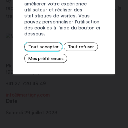
dynamique . Ces trois artistes sont des
améliorer votre expérience
représentants de trois styles différents : le rap, la
utilisateur et réaliser des
statistiques de visites. Vous
trap et le slam.
pouvez personnaliser l'utilisation
des cookies à l'aide du bouton ci-
dessous.
Tout accepter
Tout refuser
Mes préférences
Place Centrale
1920
Martigny
+41 27 720 49 49
info@martigny.com
Date
Samedi 29 juillet 2023