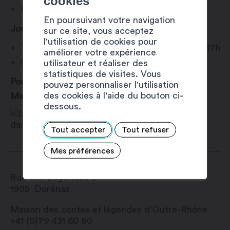
cookies
Famille : CHF 20
En poursuivant votre navigation
Jours d’ouverture :
sur ce site, vous acceptez
l'utilisation de cookies pour
Tous les dimanches de mai à juin de 13h30 à 17h
améliorer votre expérience
(dernière entrée : 16h15)
utilisateur et réaliser des
statistiques de visites. Vous
Pour plus d’informations, veuillez contacter la
pouvez personnaliser l'utilisation
des cookies à l'aide du bouton ci-
Maison des Contes et Légendes.
dessous.
Tout accepter
Tout refuser
Mes préférences
Rue des Légendes 2
1905
Dorénaz
Maison des contes et légendes d'Outre-Rhône
+41 (0)79 431 60 80