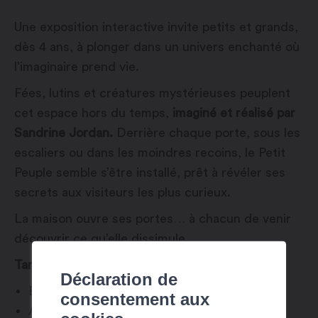
Une exposition interactive invite petits et grands,
dès 4 ans, à plonger dans un univers enchanté où
l’imaginaire prend vie.
Fées, lutins et créatures mystérieuses peuplent
cet espace hors du temps,
imaginé et réalisé par
Sandrine Jordan.
Derrière chaque porte, sous les
escaliers ou dans les moindres recoins, le Petit
Peuple semble s’être installé, prêt à révéler ses
secrets aux visiteurs les plus curieux.
La maison ouvre ses portes… à chacun de venir
découvrir ce qu’elle dissimule.
Tarifs :
Déclaration de
Enfant : CHF 5
consentement aux
Adulte : CHF 10