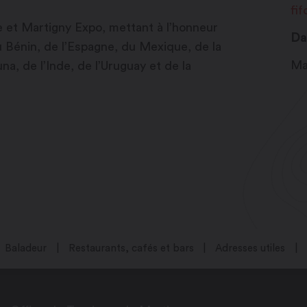
fif
le et Martigny Expo, mettant à l’honneur
Da
u Bénin, de l’Espagne, du Mexique, de la
Ma
a, de l’Inde, de l’Uruguay et de la
Baladeur
Restaurants, cafés et bars
Adresses utiles