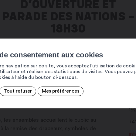
D’OUVERTURE ET
PARADE DES NATIONS –
18H30
 de consentement aux cookies
e navigation sur ce site, vous acceptez l'utilisation de cook
 du FIFO se déroule depuis la
ilisateur et réaliser des statistiques de visites. Vous pouvez 
tre avec la Parade des nations,
ookies à l'aide du bouton ci-dessous.
participants.
Tout refuser
Mes préférences
Pl
19
 les ensembles accueillent le public au
+4
 à la remise des drapeaux, symboles de
in