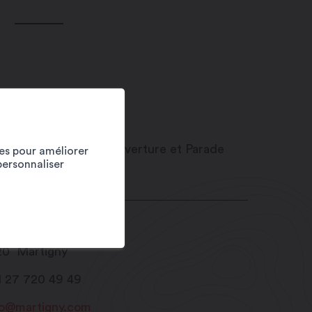
ies pour améliorer
personnaliser
ace centrale
20
Martigny
1 27 720 49 49
fo@martigny.com