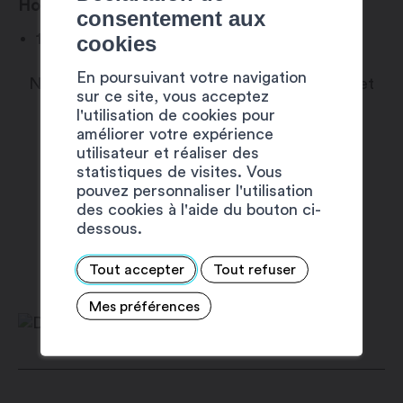
Horaire
consentement aux
17h30 – 19h00
cookies
En poursuivant votre navigation
Ne ratez pas cette opportunité de découvrir et
sur ce site, vous acceptez
de soutenir nos boutiques locales lors de ce
l'utilisation de cookies pour
améliorer votre expérience
défilé unique en son genre !
utilisateur et réaliser des
statistiques de visites. Vous
pouvez personnaliser l'utilisation
Ces activités sont proposées dans le
des cookies à l'aide du bouton ci-
dessous.
cadre de
Martigny Est Dans La Place
!
Voir le programme complet
Tout accepter
Tout refuser
Mes préférences