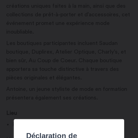
créations uniques faites à la main, ainsi que des
collections de prêt-à-porter et d’accessoires, cet
événement promet une expérience mode
inoubliable.
Les boutiques participantes incluent Saudan
boutique, Duplirex, Atelier Optique, Charly’s, et
bien sûr, Au Coup de Coeur. Chaque boutique
apportera sa touche distinctive à travers des
pièces originales et élégantes.
Antoine, un jeune styliste de mode en formation
présentera également ses créations.
Lieu
Place Centrale
Déclaration de