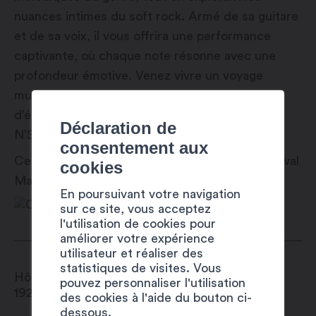
nuances intimes du soft rock. Armé de sa guitare
et de sa voix, il vous offrira une performance
captivante, où chaque note résonne avec une
profondeur émotive. Venez vivre un voyage
musical unique et plongez dans un monde
d’émotions authentiques et intenses avec
Déclaration de
N’Satisfied pour bien démarrer le festival !
consentement aux
Cette animation s’inscrit dans le cadre du festival
cookies
Martigny Est Dans La Place (#MEDLP)
En poursuivant votre navigation
sur ce site, vous acceptez
l'utilisation de cookies pour
améliorer votre expérience
utilisateur et réaliser des
statistiques de visites. Vous
Hôtel de Ville
pouvez personnaliser l'utilisation
1920
Martigny
des cookies à l'aide du bouton ci-
dessous.