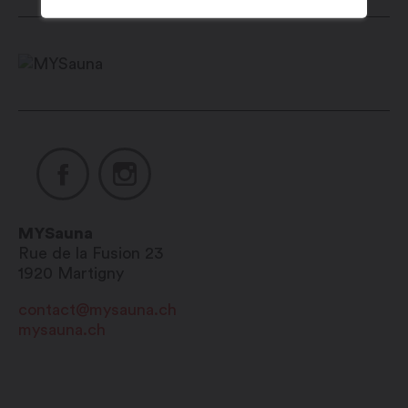
MYSauna
Rue de la Fusion 23
1920
Martigny
contact@mysauna.ch
mysauna.ch