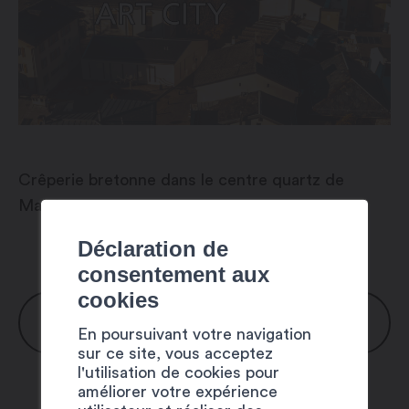
Crêperie bretonne dans le centre quartz de
Martigny.
Déclaration de
consentement aux
cookies
HORAIRES
En poursuivant votre navigation
sur ce site, vous acceptez
l'utilisation de cookies pour
Lundi : 7h30 – 18h30
améliorer votre expérience
Mardi : 7h30 – 18h30