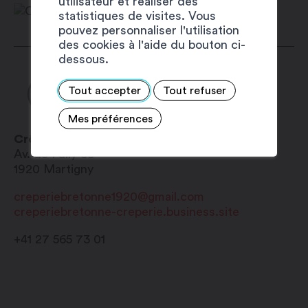
utilisateur et réaliser des
Mercredi : 7h30 – 18h30
statistiques de visites. Vous
pouvez personnaliser l'utilisation
Jeudi : 7h30 – 18h30
des cookies à l'aide du bouton ci-
Vendredi : 7h30 – 20h00
dessous.
Samedi : 7h30 – 17h00
Dimanche : fermé
Tout accepter
Tout refuser
Mes préférences
Crêperie Bretonne
Av. de Fully 63
1920
Martigny
creperiebretonne1920@gmail.com
creperiebretonne-creperie.business.site
+41 27 565 73 01