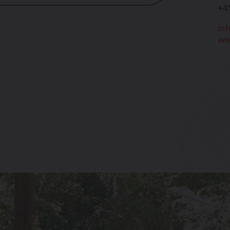
+4
in
we