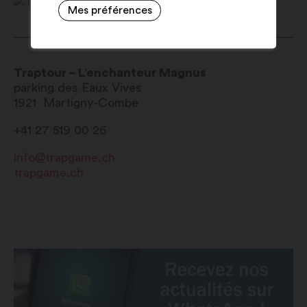
Mes préférences
Traptour – L’enchanteur Magnus
parking des Eaux Vives
1921
Martigny-Combe
+41 27 519 00 26
info@trapgame.ch
trapgame.ch