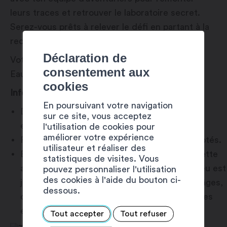
leurs traces et retrouver le laboratoire secret.
Serez-vous prêts à relever le défi en partant à la
recherche de ce sortilège légendaire ?
Déclaration de
Votre aventure commence sur le parking des
consentement aux
Eaux Vives à Martigny-Combe.
cookies
Informations :
En poursuivant votre navigation
Durée de l’aventure : environ 2 heures dont
sur ce site, vous acceptez
environ 1 heure de marche.
l'utilisation de cookies pour
améliorer votre expérience
Prévoyez des chaussures et vêtements adaptés.
utilisateur et réaliser des
Bien que la difficulté des énigmes destine cette
statistiques de visites. Vous
aventure à un public adulte, l’intégralité du jeu est
pouvez personnaliser l'utilisation
des cookies à l'aide du bouton ci-
jouable en famille avec des enfants de tous âges,
dessous.
qui pourront participer activement à toutes les
étapes aidés de leur/s parent/s.
Tout accepter
Tout refuser