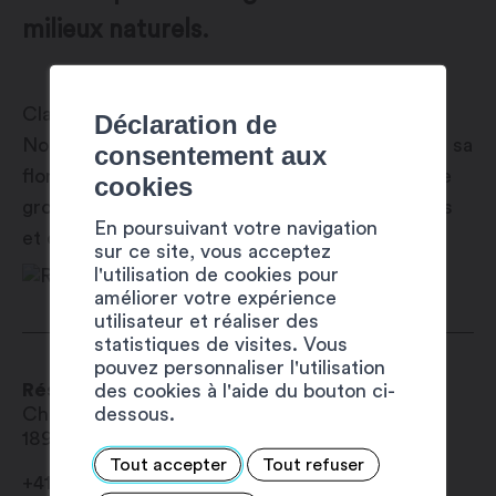
milieux naturels.
Classée réserve forestière, la pinède du Bois-
Déclaration de
Noir est caractérisée par la grande richesse de sa
consentement aux
flore. Elle constitue un refuge important pour le
cookies
gros gibier et il n’est pas rare d’y observer cerfs
En poursuivant votre navigation
et chevreuils.
sur ce site, vous acceptez
l'utilisation de cookies pour
améliorer votre expérience
utilisateur et réaliser des
statistiques de visites. Vous
pouvez personnaliser l'utilisation
Réserve naturelle du Bois-Noir
des cookies à l'aide du bouton ci-
dessous.
Chem. de Capenu
1890
Saint-Maurice
Tout accepter
Tout refuser
+41 27 720 49 49