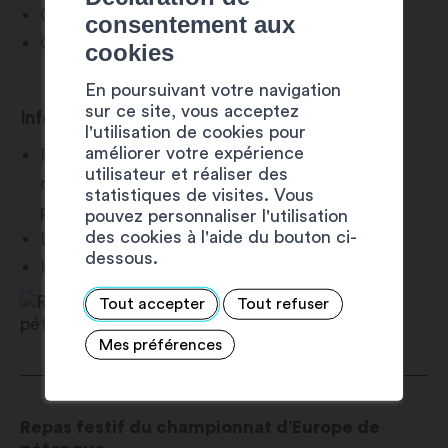
Gâteau au fromage blanc
consentement aux
Coulis de fruits rouge
cookies
En poursuivant votre navigation
sur ce site, vous acceptez
Infos diverses
l'utilisation de cookies pour
améliorer votre expérience
Prix de la soirée CHF 80.- par personne. (y
utilisateur et réaliser des
compris une bouteille de vin rouge pour 4
statistiques de visites. Vous
personnes)
pouvez personnaliser l'utilisation
des cookies à l'aide du bouton ci-
Lieu : CERM de Martigny
dessous.
Heures : apéritif 19h / repas 20h
Tout accepter
Tout refuser
Mes préférences
Repas festif du championnat d’Europe de