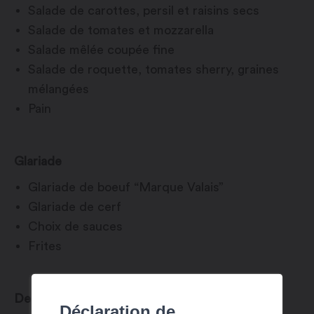
Salade de carottes, persil et raisins secs
Salade de tomates et mozzarella
Salade mêlée coupée fine
Salade de roquette, tomates sherry, graines
mélangées
Pain
Glariade
Glariade de boeuf “Marque Valais”
Glariade de cerf
Choix de sauces
Frites
Dessert
Déclaration de