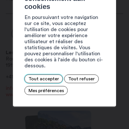
cookies
En poursuivant votre navigation
sur ce site, vous acceptez
l'utilisation de cookies pour
améliorer votre expérience
utilisateur et réaliser des
statistiques de visites. Vous
Les Bains d’Ovronnaz
pouvez personnaliser l'utilisation
Route des Bains 93
des cookies à l'aide du bouton ci-
1911
Ovronnaz
dessous.
+41 27 305 11 11
Tout accepter
Tout refuser
info@bains-ovronnaz.ch
Mes préférences
www.bains-ovronnaz.ch