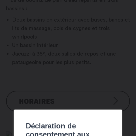
Plus de 600m2 de plan d’eau répartis en trois
bassins :
Deux bassins en extérieur avec buses, bancs et
lits de massage, cols de cygnes et trois
whirlpools
Un bassin intérieur
Jacuzzi à 36°, deux salles de repos et une
pataugeoire pour les plus petits.
HORAIRES
Du dimanche au jeudi : 9h00-20h00
Déclaration de
Le vendredi et le samedi : 9h00-21h00
consentement aux