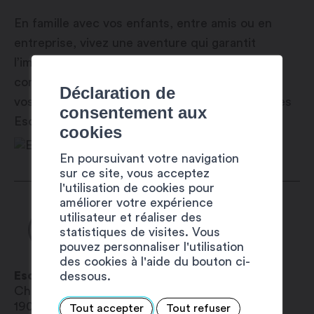
En famille avec vos enfants, entre amis ou en
entreprise, vivez une aventure qui garantit
l’immersion dans un environnement hors du
commun, où cohésion et esprit d’équipe seront
Déclaration de
vos meilleurs alliés pour déjouer les énigmes des
consentement aux
Escape Games !
cookies
En poursuivant votre navigation
sur ce site, vous acceptez
l'utilisation de cookies pour
améliorer votre expérience
utilisateur et réaliser des
statistiques de visites. Vous
pouvez personnaliser l'utilisation
des cookies à l'aide du bouton ci-
Escape World (escape room)
dessous.
Chemin Vers-le-Mont 1
1904
Vernayaz
Tout accepter
Tout refuser