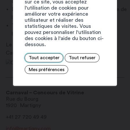
distillerie Morand
sur ce site, vous acceptez
l'utilisation de cookies pour
Deuxième prix : 2 bouteilles d’Étoile Pétillante de
améliorer votre expérience
la cave 5e Saison
utilisateur et réaliser des
Troisième prix : 1 carton de 15 bières de la
statistiques de visites. Vous
pouvez personnaliser l'utilisation
brasserie Lynx Movement
des cookies à l'aide du bouton ci-
dessous.
Le résultat du concours se fera le jeudi de
Carnaval (12.02.2026).
Tout accepter
Tout refuser
Mes préférences
Carnaval – Concours de Vitrine
Rue du Bourg
1920
Martigny
+41 27 720 49 49
info@martigny.com