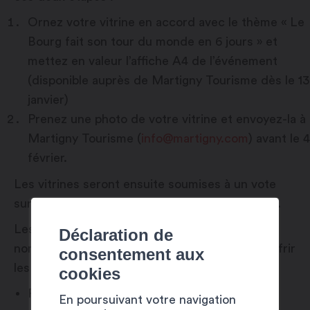
Ornez votre vitrine en accord avec le thème « Le
Bourg fait son tour du monde en 6 jours » et
mettez en valeur l’affiche A4 de l’événement
(disponible auprès de Martigny Tourisme dès le 13
janvier)
Prenez une photo de votre vitrine et envoyez-la à
Martigny Tourisme (
info@martigny.com
) avant le 4
février.
Les vitrines seront ensuite soumises à un vote
sur Facebook pour élire la meilleure décoration.
Les commerçants ayant obtenu le plus grand
Déclaration de
nombre de votes pour leur vitrine se verront offrir
consentement aux
les prix suivants :
cookies
Premier prix : une corbeille gourmande de la
En poursuivant votre navigation