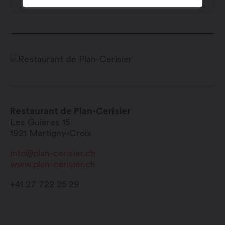
Restaurant de Plan-Cerisier
Les Guières 15
1921
Martigny-Croix
info@plan-cerisier.ch
www.plan-cerisier.ch
+41 27 722 25 29