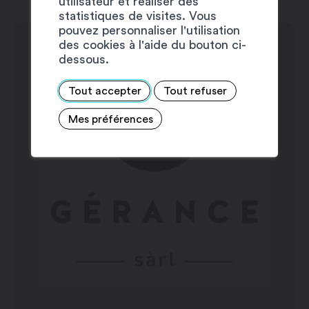
utilisateur et réaliser des
Mardi : 9h00 – 12h00 / 14h00 – 16h30
statistiques de visites. Vous
pouvez personnaliser l'utilisation
Mercredi : 9h00 – 12h00 / 14h00 –
des cookies à l'aide du bouton ci-
16h30
dessous.
Jeudi : 9h00 – 12h00 / 14h00 – 16h30
Vendredi : 9h00 – 12h00 / 14h00 –
Tout accepter
Tout refuser
16h30
Mes préférences
Samedi : fermé
Dimanche : fermé