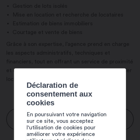
Gestion de lots isolés
Mise en location et recherche de locataires
Estimation de biens immobiliers
Courtage et vente de biens
Grâce à son expertise, l’agence prend en charge
les aspects administratifs, techniques et
financiers, tout en offrant un service de proximité
et une bonne connaissance du marché immobilier
local.
Déclaration de
consentement aux
cookies
En poursuivant votre navigation
HORAIRES
sur ce site, vous acceptez
l'utilisation de cookies pour
améliorer votre expérience
Lundi : 9h00 – 12h00 / 14h00 – 16h30