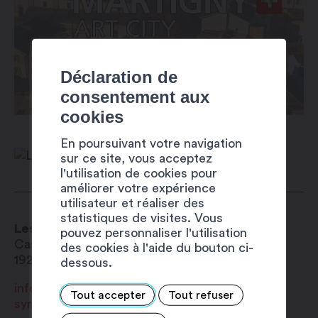
Déclaration de
consentement aux
cookies
En poursuivant votre navigation
sur ce site, vous acceptez
l'utilisation de cookies pour
améliorer votre expérience
utilisateur et réaliser des
statistiques de visites. Vous
Les Symphonistes d'Octodure
pouvez personnaliser l'utilisation
Case Postale 969
des cookies à l'aide du bouton ci-
1920
Martigny
dessous.
info@symphonistes-octodure.ch
Tout accepter
Tout refuser
symphonistes-octodure.ch