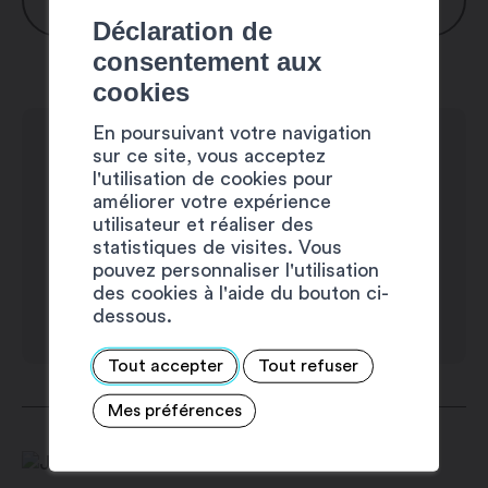
Mercredi : 8h00 – 12h00 / 13h00 –
Déclaration de
17h00
consentement aux
En cas d’urgences, l’entreprise JM
Jeudi : 8h00 – 12h00 / 13h00 – 17h00
cookies
Rossa propose en dehors de ses heures
Vendredi : 8h00 – 12h00 / 13h00 –
d’ouverture un service de piquet 7j/7
En poursuivant votre navigation
16h00
au +41 79 649 78 98.
sur ce site, vous acceptez
Samedi : fermé (service d’urgence)
l'utilisation de cookies pour
améliorer votre expérience
Dimanche : fermé (service d’urgence)
utilisateur et réaliser des
statistiques de visites. Vous
pouvez personnaliser l'utilisation
des cookies à l'aide du bouton ci-
dessous.
Tout accepter
Tout refuser
Mes préférences