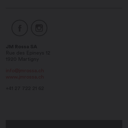
JM Rossa SA
Rue des Epineys 12
1920
Martigny
info@jmrossa.ch
www.jmrossa.ch
+41 27 722 21 62