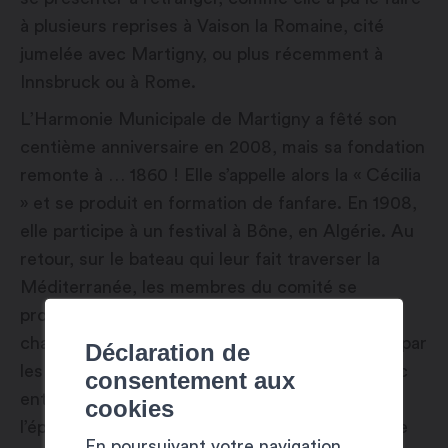
à plusieurs reprises à Vaison la Romaine, cité
jumelée avec Martigny, ou plus récemment à
Innsbruck ou à Rome.
L’Harmonie Municipale de Martigny a fêté son
centième anniversaire en 2008, mais sa fondation
remonte à … 1860 ! Elle s’appelle alors la « Cécilia
» et se produit en formation de fanfare. En 1908,
elle participe à un festival à Bône, en Algérie. Au
retour, sur le bateau qui leur fait traverser la
Méditerranée, les membres du comité se
proposent de faire évoluer la société en la
changeant en harmonie. Le projet est accepté par
Déclaration de
les membres l’automne de la même année, avec
consentement aux
enthousiasme semble-t-il. Le procès-verbal de
cookies
l’époque s’en fait le porte-parole : « L’assemblée
En poursuivant votre navigation