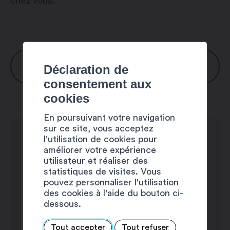
chez vous.
HORAIRES
Déclaration de
consentement aux
cookies
Lundi : 8h00 – 12h00 / 13h30 – 17h30
Mardi : 8h00 – 12h00 / 13h30 – 17h30
En poursuivant votre navigation
Mercredi : 8h00 – 12h00 / 13h30 –
sur ce site, vous acceptez
l'utilisation de cookies pour
17h30
améliorer votre expérience
Jeudi : 8h00 – 12h00 / 13h30 – 17h30
utilisateur et réaliser des
Vendredi : 8h00 – 12h00 / 13h30 –
statistiques de visites. Vous
pouvez personnaliser l'utilisation
17h00
des cookies à l'aide du bouton ci-
Samedi : fermé
dessous.
Dimanche : fermé
Tout accepter
Tout refuser