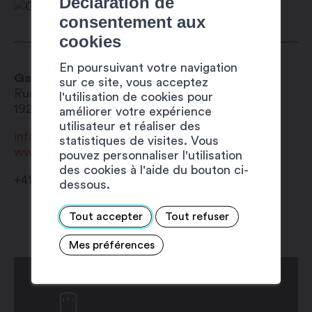
Déclaration de
consentement aux
cookies
En poursuivant votre navigation
Gaston Moret SA
sur ce site, vous acceptez
Rue des Finettes 70
l'utilisation de cookies pour
1920
Martigny
améliorer votre expérience
utilisateur et réaliser des
info@gastonmoret.ch
statistiques de visites. Vous
www.gastonmoret.ch
pouvez personnaliser l'utilisation
des cookies à l'aide du bouton ci-
+41 27 722 57 62
dessous.
Tout accepter
Tout refuser
Mes préférences