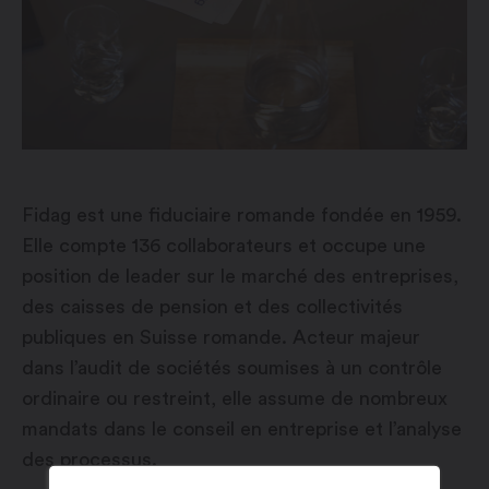
Fidag est une fiduciaire romande fondée en 1959.
Elle compte 136 collaborateurs et occupe une
position de leader sur le marché des entreprises,
des caisses de pension et des collectivités
publiques en Suisse romande. Acteur majeur
dans l’audit de sociétés soumises à un contrôle
ordinaire ou restreint, elle assume de nombreux
mandats dans le conseil en entreprise et l’analyse
des processus.