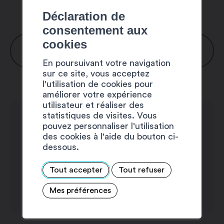
Déclaration de
consentement aux
cookies
HORAIRES
En poursuivant votre navigation
sur ce site, vous acceptez
Lundi : sur rendez-vous
l'utilisation de cookies pour
Mardi : sur rendez-vous
améliorer votre expérience
utilisateur et réaliser des
Mercredi : sur rendez-vous
statistiques de visites. Vous
Jeudi : sur rendez-vous
pouvez personnaliser l'utilisation
Vendredi : sur rendez-vous
des cookies à l'aide du bouton ci-
dessous.
Samedi : fermé
Dimanche : fermé
Tout accepter
Tout refuser
Mes préférences